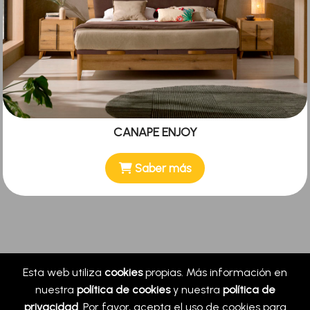
CANAPE ENJOY
Saber más
Esta web utiliza
cookies
propias. Más información en
nuestra
política de cookies
y nuestra
política de
privacidad
. Por favor, acepta el uso de cookies para