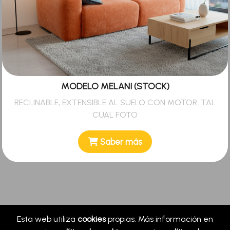
MODELO MELANI (STOCK)
RECLINABLE, EXTENSIBLE AL SUELO CON MOTOR. TAL
CUAL FOTO
Saber más
Esta web utiliza
cookies
propias. Más información en